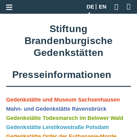
Zur Gesamtübersicht
DE
EN
Geben S
Stiftung
Brandenburgische
Gedenkstätten
Presseinformationen
Gedenkstätte und Museum Sachsenhausen
Mahn- und Gedenkstätte Ravensbrück
Gedenkstätte Todesmarsch im Belower Wald
Gedenkstätte Leistikowstraße Potsdam
Gedenkstätte Opfer der Euthanasie-Morde