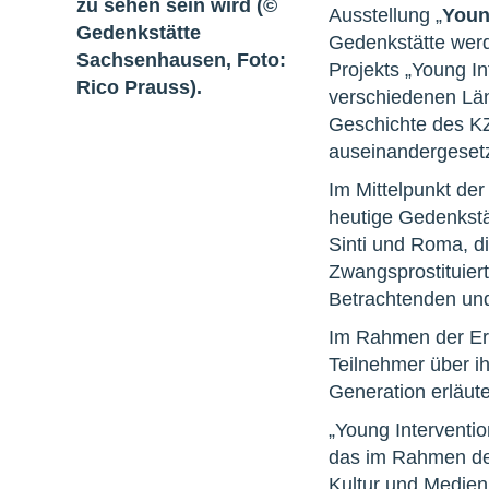
Ausstellung „
Youn
Gedenkstätte werd
Projekts „Young I
verschiedenen Län
Geschichte des KZ
auseinandergesetz
Im Mittelpunkt der
heutige Gedenkstä
Sinti und Roma, di
Zwangsprostituiert
Betrachtenden und
Im Rahmen der Erö
Teilnehmer über i
Generation erläut
„Young Interventi
das im Rahmen des
Kultur und Medien 