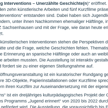
g Interventions – Unerzählte Geschichte(n
)“ eröffnet
en zehn künstlerische Arbeiten und fünf Kurzfilme präse
nterventions“ entstanden sind. Dabei haben sich Jugend
dern, unter ihnen Nachkommen ehemaliger Häftlinge, in
 Sachsenhausen und mit der Frage, wie daran heute er
t.
 künstlerischen Interventionen stehen die Perspektiven 
tte und die Frage, welche Geschichten fehlen. Themati
e Erinnerung an spanische Häftlinge oder auch an weibli
e arbeiten mussten. Die Ausstellung ist interaktiv gestal
 fordert sie zu einer eigenen Stellungnahme auf.
ffnungsveranstaltung ist ein kuratorischer Rundgang g
hre 3D-Objekte, Papierinstallationen oder Kurzfilme sp
ern ihren Kurzfilm zur Auseinandersetzung mit der eigen
ons“ ist ein dreijähriges kulturpädagogisches Projekt 
 Programms „Jugend erinnert“ von 2020 bis 2022 durch
gefördert wird. Die Ausstellung, die voraussichtlich bis