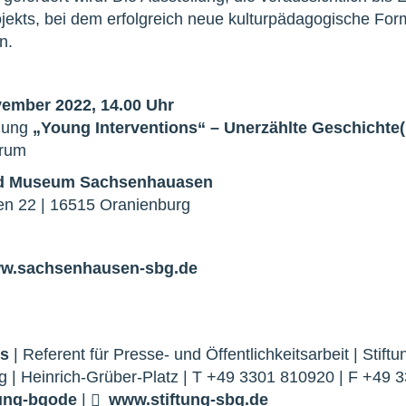
ekts, bei dem erfolgreich neue kulturpädagogische Forma
n.
ember 2022, 14.00 Uhr
fnung
„Young Interventions“ – Unerzählte Geschichte(
trum
nd Museum Sachsenhauasen
en 22 | 16515 Oranienburg
w.sachsenhausen-sbg.de
ns
| Referent für Presse- und Öffentlichkeitsarbeit | Sti
 | Heinrich-Grüber-Platz | T +49 3301 810920 | F +49 
tung-bg
o
de
|
www.stiftung-sbg.de