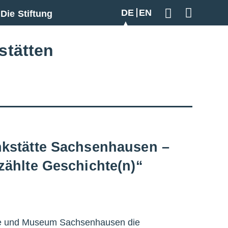
DE
EN
Die Stiftung
Geben Sie hier
stätten
nkstätte Sachsenhausen –
zählte Geschichte(n)“
te und Museum Sachsenhausen die