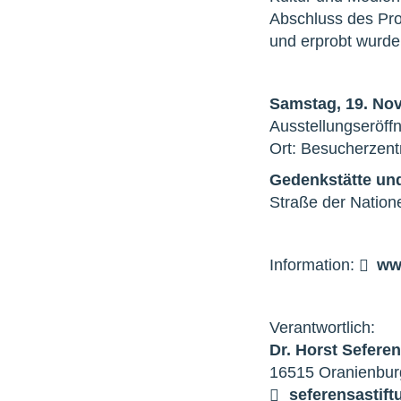
Abschluss des Proj
und erprobt wurde
Samstag, 19. Nov
Ausstellungseröf
Ort: Besucherzen
Gedenkstätte u
Straße der Nation
Information:
ww
Verantwortlich:
Dr. Horst Sefere
16515 Oranienburg
seferens
a
stif