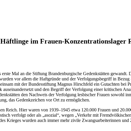
n Häftlinge im Frauen-Konzentrationslager
n das erste Mal an die Stiftung Brandenburgische Gedenkstätten gewandt
wurden vor allem die Haftgründe und der Verfolgungsbegriff in Bezug a
insam mit der Bundesstiftung Magnus Hirschfeld ein Gutachten bei Pro
 auseinandersetzt und den Begriff der Verfolgung einer kritischen Ana
nkstätten den Nachweis der Verfolgung lesbischer Frauen sowohl inner
tung, das Gedenkzeichen vor Ort zu ermöglichen.
hen Reich. Hier waren von 1939–1945 etwa 120.000 Frauen und 20.000 
stisch verfolgt oder als „asozial“, wegen „Verkehr mit Fremdvölkisch
s Krieges wurden auch immer mehr zivile Zwangsarbeiterinnen und Zwa