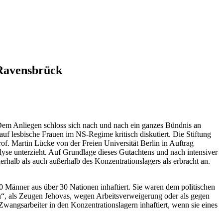
 Ravensbrück
. Dem Anliegen schloss sich nach und nach ein ganzes Bündnis an
uf lesbische Frauen im NS-Regime kritisch diskutiert. Die Stiftung
f. Martin Lücke von der Freien Universität Berlin in Auftrag
lyse unterzieht. Auf Grundlage dieses Gutachtens und nach intensiver
halb als auch außerhalb des Konzentrationslagers als erbracht an.
Männer aus über 30 Nationen inhaftiert. Sie waren dem politischen
en“, als Zeugen Jehovas, wegen Arbeitsverweigerung oder als gegen
ngsarbeiter in den Konzentrationslagern inhaftiert, wenn sie eines