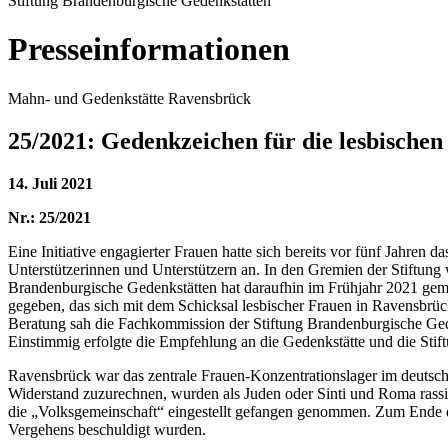
Stiftung Brandenburgische Gedenkstätten
Presseinformationen
Mahn- und Gedenkstätte Ravensbrück
25/2021: Gedenkzeichen für die lesbische
14. Juli 2021
Nr.: 25/2021
Eine Initiative engagierter Frauen hatte sich bereits vor fünf Jahre
Unterstützerinnen und Unterstützern an. In den Gremien der Stiftung 
Brandenburgische Gedenkstätten hat daraufhin im Frühjahr 2021 geme
gegeben, das sich mit dem Schicksal lesbischer Frauen in Ravensbrück
Beratung sah die Fachkommission der Stiftung Brandenburgische Gede
Einstimmig erfolgte die Empfehlung an die Gedenkstätte und die Stif
Ravensbrück war das zentrale Frauen-Konzentrationslager im deutsc
Widerstand zuzurechnen, wurden als Juden oder Sinti und Roma rassi
die „Volksgemeinschaft“ eingestellt gefangen genommen. Zum Ende de
Vergehens beschuldigt wurden.