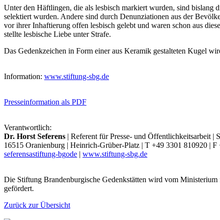
Unter den Häftlingen, die als lesbisch markiert wurden, sind bislang 
selektiert wurden. Andere sind durch Denunziationen aus der Bevölk
vor ihrer Inhaftierung offen lesbisch gelebt und waren schon aus di
stellte lesbische Liebe unter Strafe.
Das Gedenkzeichen in Form einer aus Keramik gestalteten Kugel wir
Information:
www.stiftung-sbg.de
Presseinformation als PDF
Verantwortlich:
Dr. Horst Seferens
| Referent für Presse- und Öffentlichkeitsarbeit 
16515 Oranienburg | Heinrich-Grüber-Platz | T +49 3301 810920 | 
seferens
a
stiftung-bg
o
de
|
www.stiftung-sbg.de
Die Stiftung Brandenburgische Gedenkstätten wird vom Ministerium 
gefördert.
Zurück zur Übersicht