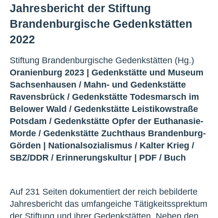
Jahresbericht der Stiftung
Brandenburgische Gedenkstätten
2022
Stiftung Brandenburgische Gedenkstätten (Hg.)
Oranienburg 2023 |
Gedenkstätte und Museum
Sachsenhausen
/
Mahn- und Gedenkstätte
Ravensbrück
/
Gedenkstätte Todesmarsch im
Belower Wald
/
Gedenkstätte Leistikowstraße
Potsdam
/
Gedenkstätte Opfer der Euthanasie-
Morde
/
Gedenkstätte Zuchthaus Brandenburg-
Görden
|
Nationalsozialismus
/
Kalter Krieg
/
SBZ/DDR
/
Erinnerungskultur
|
PDF
/
Buch
Auf 231 Seiten dokumentiert der reich bebilderte
Jahresbericht das umfangeiche Tätigkeitssprektum
der Stiftung und ihrer Gedenkstätten. Neben den