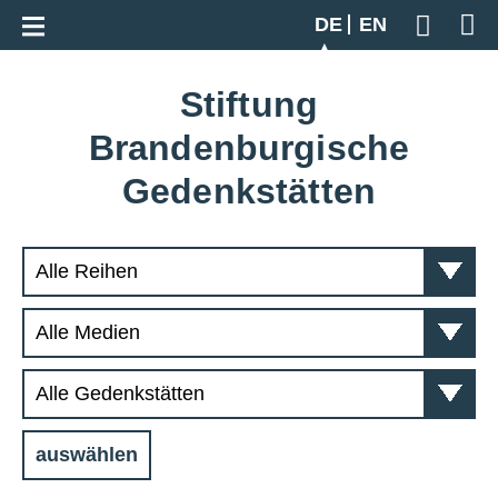
Zur Gesamtübersicht
DE
EN
Geben S
Stiftung
Brandenburgische
Gedenkstätten
auswählen