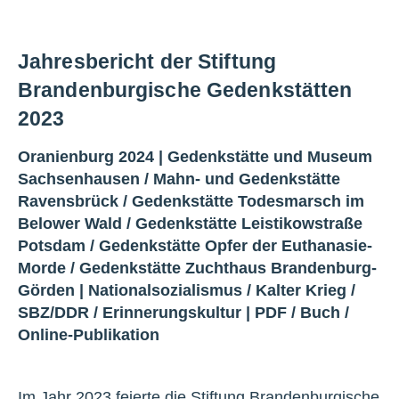
Jahresbericht der Stiftung
Brandenburgische Gedenkstätten
2023
Oranienburg 2024 |
Gedenkstätte und Museum
Sachsenhausen
/
Mahn- und Gedenkstätte
Ravensbrück
/
Gedenkstätte Todesmarsch im
Belower Wald
/
Gedenkstätte Leistikowstraße
Potsdam
/
Gedenkstätte Opfer der Euthanasie-
Morde
/
Gedenkstätte Zuchthaus Brandenburg-
Görden
|
Nationalsozialismus
/
Kalter Krieg
/
SBZ/DDR
/
Erinnerungskultur
|
PDF
/
Buch
/
Online-Publikation
Im Jahr 2023 feierte die Stiftung Brandenburgische