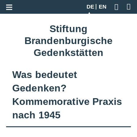
Zur Gesamtübersicht
DE
EN
Geben S
Stiftung
Brandenburgische
Gedenkstätten
Was bedeutet
Gedenken?
Kommemorative Praxis
nach 1945