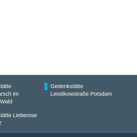
tätte
Gedenkstätte
rsch im
Leistikowstraße Potsdam
 Wald
ätte Lieberose
z