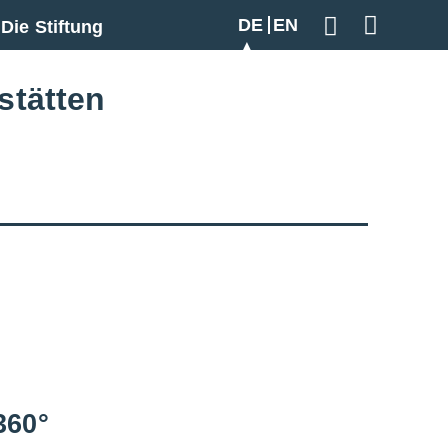
DE
EN
Die Stiftung
Geben Sie hier
stätten
360°