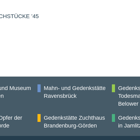
RUCHSTÜCKE ’45
 und Museum
Mahn- und Gedenkstätte
Gedenks
en
Ravensbrück
Todesma
Belower
Opfer der
Gedenkstätte Zuchthaus
Gedenkst
orde
Brandenburg-Görden
in Jamlit