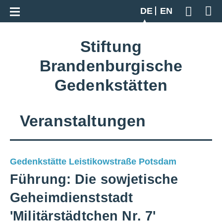
Zur Gesamtübersicht
DE
EN
Geben S
Stiftung
Brandenburgische
Gedenkstätten
Veranstaltungen
Gedenkstätte Leistikowstraße Potsdam
Führung: Die sowjetische
Geheimdienststadt
'Militärstädtchen Nr. 7'