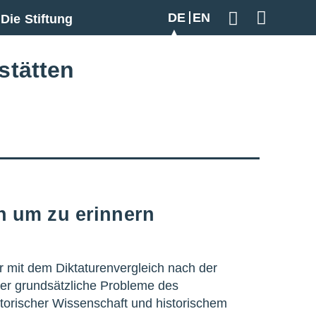
DE
EN
Die Stiftung
Geben Sie hier
stätten
n um zu erinnern
r mit dem Diktaturenvergleich nach der
mer grundsätzliche Probleme des
storischer Wissenschaft und historischem