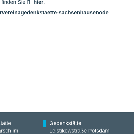
 finden Sie
hier
.
rverein
a
gedenkstaette-sachsenhausen
o
de
tätte
Gedenkstätte
rsch im
Leistikowstraße Potsdam