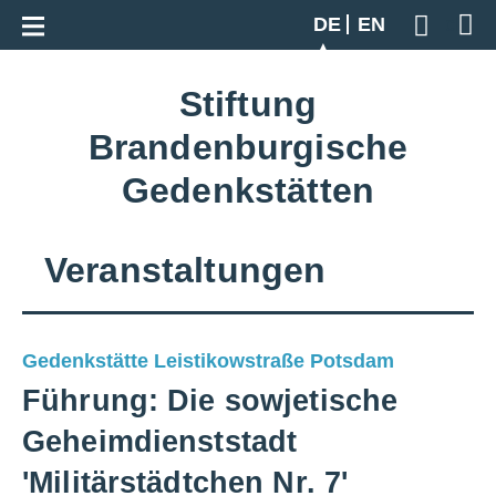
Zur Gesamtübersicht
DE
EN
Geben S
Stiftung
Brandenburgische
Gedenkstätten
Veranstaltungen
Gedenkstätte Leistikowstraße Potsdam
Führung: Die sowjetische
Geheimdienststadt
'Militärstädtchen Nr. 7'