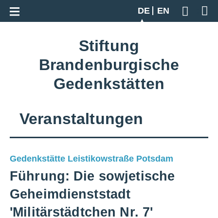
Zur Gesamtübersicht
DE
EN
Geben S
Stiftung
Brandenburgische
Gedenkstätten
Veranstaltungen
Gedenkstätte Leistikowstraße Potsdam
Führung: Die sowjetische
Geheimdienststadt
'Militärstädtchen Nr. 7'