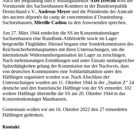
Nach der Begrüßung durch Stiftungsdirektor
Axel Drecoll
wird der
Vorsitzende des Sachsenhausen-Komitees in der Bundesrepublik
Deutschland e.V.,
Andreas Meyer
und die Präsidentin der Amicale
des anciens déportés du camp de concentration d´Oranienburg-
Sachsenhausen,
Mireille Cadiou
zu den Anwesenden sprechen.
Am 27. März 1944 entdeckte die SS im Konzentrationslager
Sachsenhausen eine Rundfunk-Abhörstelle sowie im Lager
hergestellte Flugblätter. Hierauf begann eine Sonderkommission des
Reichssicherheitshauptamtes mit ihren Untersuchungen, um die
internationale Widerstandsorganisation im Lager zu zerschlagen.
Nach mehrmonatigen Ermittlungen und unter Einsatz umfangreicher
Spitzeltätigkeiten gelang der Kommission nur der Nachweis, dass
von deutschen Kommunisten eine Solidaritätsaktion unter den
Häftlingen organisiert worden war. Nach Abschluss der
Untersuchungen wurden am 11. Oktober 1944 in der „Station Z“ 24
deutsche und drei französische Häftlinge von der SS ermordet. 102
weitere Häftlinge überstellte die SS am 20. Oktober 1944 in das
Konzentrationslager Mauthausen.
Gemeinsam wollen wir am 16. Oktober 2022 den 27 ermordeten
Häftlingen gedenken.
Kontakt