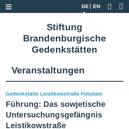
Zur Gesamtübersicht
DE
EN
Geben S
Stiftung
Brandenburgische
Gedenkstätten
Veranstaltungen
Gedenkstätte Leistikowstraße Potsdam
Führung: Das sowjetische
Untersuchungsgefängnis
Leistikowstraße