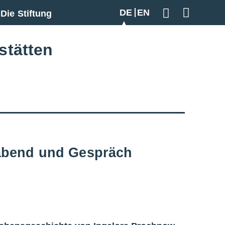
DE
EN
Die Stiftung
Geben Sie hier
stätten
mabend und Gespräch