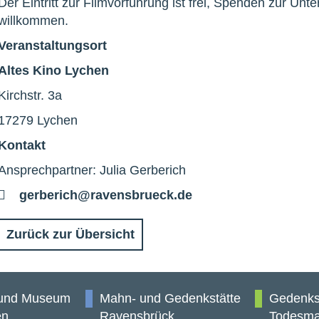
Der Eintritt zur Filmvorführung ist frei, Spenden zur Unt
willkommen.
Veranstaltungsort
Altes Kino Lychen
Kirchstr. 3a
17279 Lychen
Kontakt
Ansprechpartner: Julia Gerberich
E-
gerberich@ravensbrueck.de
Mail
Zurück zur Übersicht
 und Museum
Mahn- und Gedenkstätte
Gedenks
en
Ravensbrück
Todesma