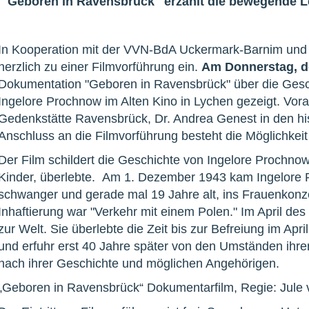
"Geboren in Ravensbrück" erzählt die bewegende L
In Kooperation mit der VVN-BdA Uckermark-Barnim und d
herzlich zu einer Filmvorführung ein.
Am Donnerstag, d
Dokumentation "Geboren in Ravensbrück" über die Ges
Ingelore Prochnow im Alten Kino in Lychen gezeigt. Vora
Gedenkstätte Ravensbrück, Dr. Andrea Genest in den his
Anschluss an die Filmvorführung besteht die Möglichkei
Der Film schildert die Geschichte von Ingelore Prochno
Kinder, überlebte. Am 1. Dezember 1943 kam Ingelore 
schwanger und gerade mal 19 Jahre alt, ins Frauenkonz
Inhaftierung war "Verkehr mit einem Polen." Im April des
zur Welt. Sie überlebte die Zeit bis zur Befreiung im Apr
und erfuhr erst 40 Jahre später von den Umständen ihrer 
nach ihrer Geschichte und möglichen Angehörigen.
„Geboren in Ravensbrück“ Dokumentarfilm, Regie: Jule v