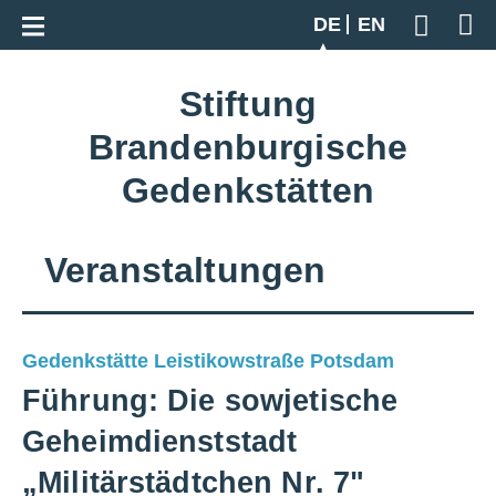
Zur Gesamtübersicht
DE
EN
Geben S
Stiftung
Brandenburgische
Gedenkstätten
Veranstaltungen
Gedenkstätte Leistikowstraße Potsdam
Führung: Die sowjetische
Geheimdienststadt
„Militärstädtchen Nr. 7"