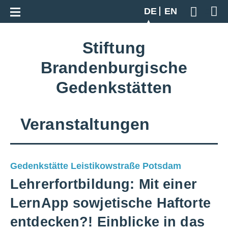
Zur Gesamtübersicht
DE
EN
Geben S
Stiftung
Brandenburgische
Gedenkstätten
Veranstaltungen
Gedenkstätte Leistikowstraße Potsdam
Lehrerfortbildung: Mit einer
LernApp sowjetische Haftorte
entdecken?! Einblicke in das