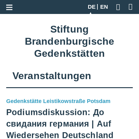
Zur Gesamtübersicht
DE
EN
Geben S
Stiftung
Brandenburgische
Gedenkstätten
Veranstaltungen
Gedenkstätte Leistikowstraße Potsdam
Podiumsdiskussion: До
свидания германия | Auf
Wiedersehen Deutschland