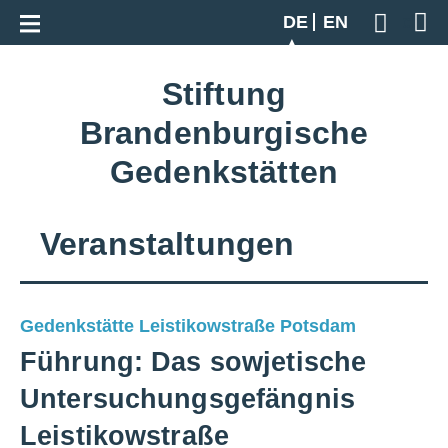
Zur Gesamtübersicht
DE
EN
Geben S
Stiftung
Brandenburgische
Gedenkstätten
Veranstaltungen
Gedenkstätte Leistikowstraße Potsdam
Führung: Das sowjetische
Untersuchungsgefängnis
Leistikowstraße