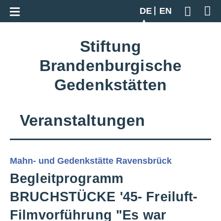
Zur Gesamtübersicht
DE
EN
Geben S
Stiftung
Brandenburgische
Gedenkstätten
Veranstaltungen
Mahn- und Gedenkstätte Ravensbrück
Begleitprogramm
BRUCHSTÜCKE '45- Freiluft-
Filmvorführung "Es war