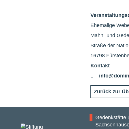
Veranstaltungs
Ehemalige Webere
Mahn- und Gede
Straße der Nati
16798 Fürstenbe
Kontakt
E-
info@domin
Mail
Zurück zur Üb
Gedenkstätte
Sachsenhaus