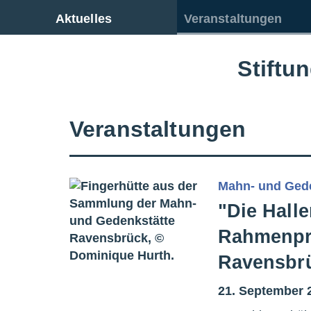
Zur Gesamtübersicht
Aktuelles
Veranstaltungen
Stiftu
Veranstaltungen
Mahn- und Ged
"Die Hall
Rahmenpro
Ravensbr
21. September 2