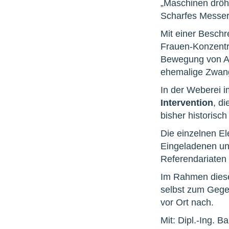
„Maschinen dröh
Scharfes Messer 
Mit einer Besch
Frauen-Konzentra
Bewegung von Arb
ehemalige Zwangs
In der Weberei i
Intervention
, d
bisher historisc
Die einzelnen El
Eingeladenen un
Referendariaten 
Im Rahmen diese
selbst zum Gege
vor Ort nach.
Mit: Dipl.-Ing. 