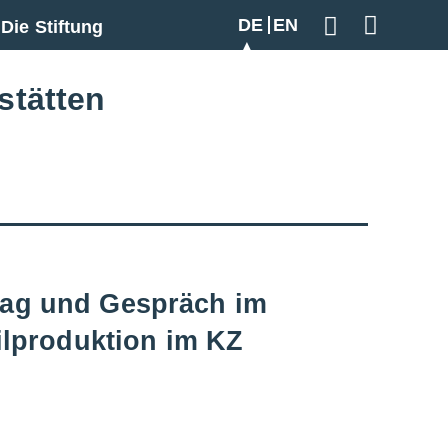
DE
EN
Die Stiftung
Geben Sie hier
stätten
trag und Gespräch im
lproduktion im KZ