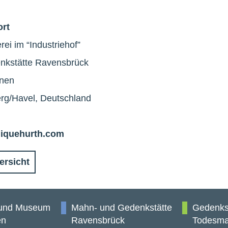
ort
i im “Industriehof”
nkstätte Ravensbrück
onen
rg/Havel, Deutschland
iquehurth.com
ersicht
 und Museum
Mahn- und Gedenkstätte
Gedenks
en
Ravensbrück
Todesma