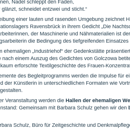
nen, Nadel schleppt den Faden,
glänzt, schneidet entzwei und sticht.“
reibung einer lauten und rasenden Umgebung zeichnet H
tionslagers Ravensbrück in ihrem Gedicht „Die Nachtsc
eiterinnen, der Maschinerie und Nähmaterialien ist der
arbeiterin die Bedingung des tiefgreifenden Einsatzes
m ehemaligen „Industriehof“ der Gedenkstätte präsentie
ie nach einem Auszug des Gedichtes von Golczowa betitelt
h kaum erforschte Textilgeschichte des Frauen-Konzentra
emente des Begleitprogramms werden die Impulse für ei
d der Künstlerin in unterschiedlichen Formaten wie Vor
gestalten.
r Veranstaltung werden die
Hallen der ehemaligen We
nstand: Gemeinsam mit Barbara Schulz gehen wir den
Barbara Schulz, Büro für Zeitgeschichte und Denkmalpfleg