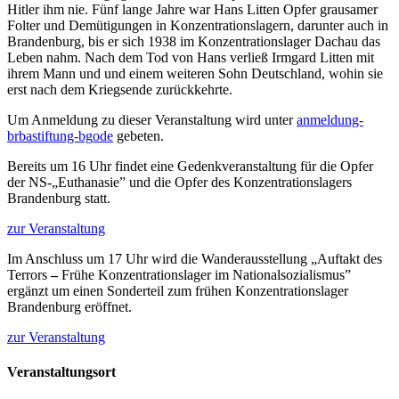
Hitler ihm nie. Fünf lange Jahre war Hans Litten Opfer grausamer
Folter und Demütigungen in Konzentrationslagern, darunter auch in
Brandenburg, bis er sich 1938 im Konzentrationslager Dachau das
Leben nahm. Nach dem Tod von Hans verließ Irmgard Litten mit
ihrem Mann und und einem weiteren Sohn Deutschland, wohin sie
erst nach dem Kriegsende zurückkehrte.
Um Anmeldung zu dieser Veranstaltung wird unter
anmeldung-
brb
a
stiftung-bg
o
de
gebeten.
Bereits um 16 Uhr findet eine Gedenkveranstaltung für die Opfer
der NS-„Euthanasie” und die Opfer des Konzentrationslagers
Brandenburg statt.
zur Veranstaltung
Im Anschluss um 17 Uhr wird die Wanderausstellung „Auftakt des
Terrors
–
Frühe Konzentrationslager im Nationalsozialismus”
ergänzt um einen Sonderteil zum frühen Konzentrationslager
Brandenburg eröffnet.
zur Veranstaltung
Veranstaltungsort