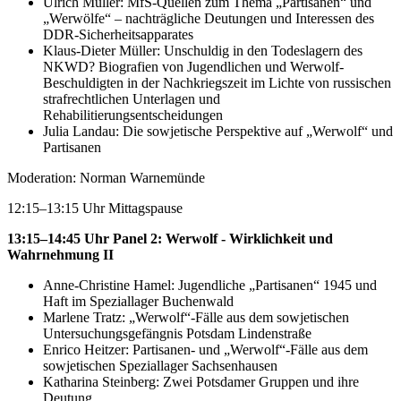
Ulrich Müller: MfS-Quellen zum Thema „Partisanen“ und
„Werwölfe“ – nachträgliche Deutungen und Interessen des
DDR-Sicherheitsapparates
Klaus-Dieter Müller: Unschuldig in den Todeslagern des
NKWD? Biografien von Jugendlichen und Werwolf-
Beschuldigten in der Nachkriegszeit im Lichte von russischen
strafrechtlichen Unterlagen und
Rehabilitierungsentscheidungen
Julia Landau: Die sowjetische Perspektive auf „Werwolf“ und
Partisanen
Moderation: Norman Warnemünde
12:15–13:15 Uhr Mittagspause
13:15–14:45 Uhr Panel 2: Werwolf - Wirklichkeit und
Wahrnehmung II
Anne-Christine Hamel: Jugendliche „Partisanen“ 1945 und
Haft im Speziallager Buchenwald
Marlene Tratz: „Werwolf“-Fälle aus dem sowjetischen
Untersuchungsgefängnis Potsdam Lindenstraße
Enrico Heitzer: Partisanen- und „Werwolf“-Fälle aus dem
sowjetischen Speziallager Sachsenhausen
Katharina Steinberg: Zwei Potsdamer Gruppen und ihre
Deutung