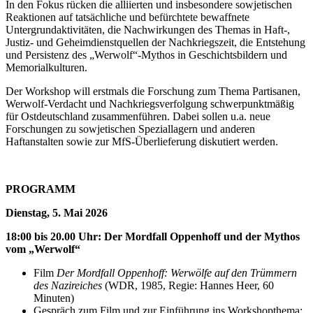
In den Fokus rücken die alliierten und insbesondere sowjetischen
Reaktionen auf tatsächliche und befürchtete bewaffnete
Untergrundaktivitäten, die Nachwirkungen des Themas in Haft-,
Justiz- und Geheimdienstquellen der Nachkriegszeit, die Entstehung
und Persistenz des „Werwolf“-Mythos in Geschichtsbildern und
Memorialkulturen.
Der Workshop will erstmals die Forschung zum Thema Partisanen,
Werwolf-Verdacht und Nachkriegsverfolgung schwerpunktmäßig
für Ostdeutschland zusammenführen. Dabei sollen u.a. neue
Forschungen zu sowjetischen Speziallagern und anderen
Haftanstalten sowie zur MfS-Überlieferung diskutiert werden.
PROGRAMM
Dienstag, 5. Mai 2026
18:00 bis 20.00 Uhr: Der Mordfall Oppenhoff und der Mythos
vom „Werwolf“
Film
Der Mordfall Oppenhoff: Werwölfe auf den Trümmern
des Nazireiches
(WDR, 1985, Regie: Hannes Heer, 60
Minuten)
Gespräch zum Film und zur Einführung ins Workshopthema: