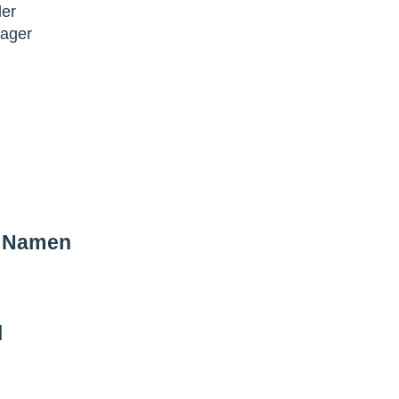
der
lager
m Namen
|