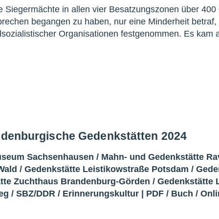
ie Siegermächte in allen vier Besatzungszonen über 400
rechen begangen zu haben, nur eine Minderheit betraf,
alsozialistischer Organisationen festgenommen. Es kam 
andenburgische Gedenkstätten 2024
Museum Sachsenhausen
/
Mahn- und Gedenkstätte R
Wald
/
Gedenkstätte Leistikowstraße Potsdam
/
Gede
tte Zuchthaus Brandenburg-Görden
/
Gedenkstätte L
ieg
/
SBZ/DDR
/
Erinnerungskultur
|
PDF
/
Buch
/
Onli