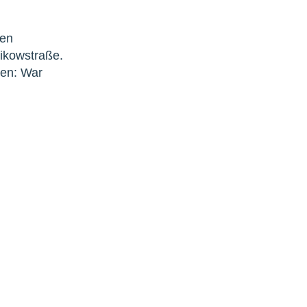
len
ikowstraße.
gen: War
s