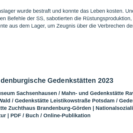
nslager wurde bestraft und konnte das Leben kosten. Un
en Befehle der SS, sabotierten die Rüstungsproduktion,
te aus dem Lager, um Zeugnis über die Verbrechen de
andenburgische Gedenkstätten 2023
Museum Sachsenhausen
/
Mahn- und Gedenkstätte R
Wald
/
Gedenkstätte Leistikowstraße Potsdam
/
Gede
tte Zuchthaus Brandenburg-Görden
|
Nationalsozia
tur
|
PDF
/
Buch
/
Online-Publikation