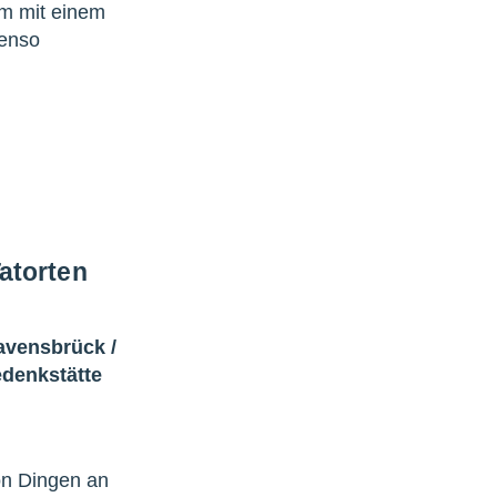
um mit einem
benso
atorten
avensbrück
/
denkstätte
on Dingen an