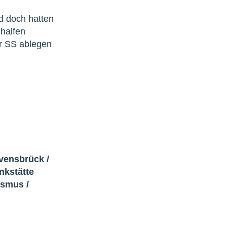
d doch hatten
 halfen
r SS ablegen
avensbrück
/
nkstätte
lismus
/