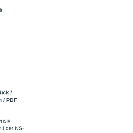
t
rück
/
h
/
PDF
ensiv
it der NS-