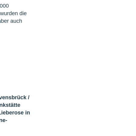
 000
 wurden die
aber auch
avensbrück
/
nkstätte
ieberose in
ne-