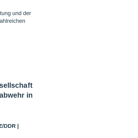
iftung und der
ahlreichen
ellschaft
eabwehr in
Z/DDR
|