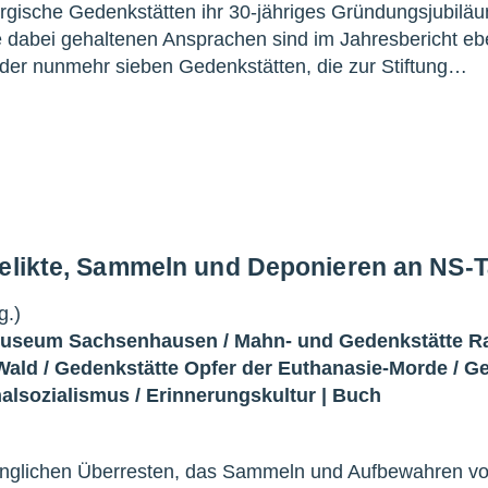
urgische Gedenkstätten ihr 30-jähriges Gründungsjubilä
ie dabei gehaltenen Ansprachen sind im Jahresbericht e
en der nunmehr sieben Gedenkstätten, die zur Stiftung…
Relikte, Sammeln und Deponieren an NS-T
g.)
Museum Sachsenhausen
/
Mahn- und Gedenkstätte R
Wald
/
Gedenkstätte Opfer der Euthanasie-Morde
/
Ge
nalsozialismus
/
Erinnerungskultur
|
Buch
dinglichen Überresten, das Sammeln und Aufbewahren v